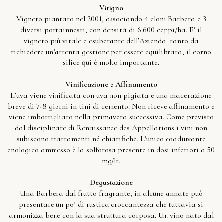
Vitigno
Vigneto piantato nel 2001, associando 4 cloni Barbera e 3
diversi portainnesti, con densità di 6.600 ceppi/ha. E’ il
vigneto più vitale e esuberante dell’Azienda, tanto da
richiedere un’attenta gestione per essere equilibrata, il corno
silice qui è molto importante.
Vinificazione e Affinamento
L’uva viene vinificata con uva non pigiata e una macerazione
breve di 7-8 giorni in tini di cemento. Non riceve affinamento e
viene imbottigliato nella primavera successiva. Come previsto
dal disciplinare di Renaissance des Appellations i vini non
subiscono trattamenti né chiarifiche. L’unico coadiuvante
enologico ammesso è la solforosa presente in dosi inferiori a 50
mg/lt.
Degustazione
Una Barbera dal frutto fragrante, in alcune annate può
presentare un po’ di rustica croccantezza che tuttavia si
armonizza bene con la sua struttura corposa. Un vino nato dal