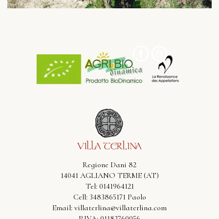
Regione Dani 82
14041 AGLIANO TERME (AT)
Tel: 0141964121
Cell: 3483865171 Paolo
Email:
villaterlina@villaterlina.com
P.IVA: 01182760056