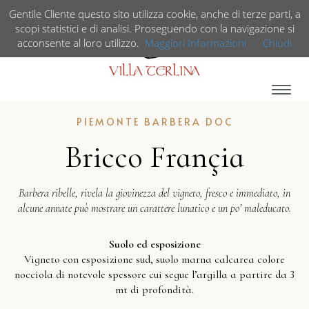
IT /
Gentile Cliente questo sito utilizza cookie, anche di terze parti, a
EN
scopi statistici e di analisi. Proseguendo con la navigazione si
acconsente al loro utilizzo.
Maggiori Informazioni
Chiudi
Espan
barra
PIEMONTE BARBERA DOC
di
navig
Bricco Françia
Barbera ribelle, rivela la giovinezza del vigneto, fresco e immediato, in
alcune annate può mostrare un carattere lunatico e un po’ maleducato.
Suolo ed esposizione
Vigneto con esposizione sud, suolo marna calcarea colore
nocciola di notevole spessore cui segue l’argilla a partire da 3
mt di profondità.